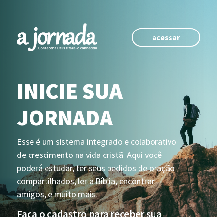
acessar
INICIE SUA
JORNADA
Esse é um sistema integrado e colaborativo
de crescimento na vida cristã. Aqui você
poderá estudar, ter seus pedidos de oração
compartilhados, ler a Bíblia, encontrar
amigos, e muito mais.
Faça o cadastro para receber sua