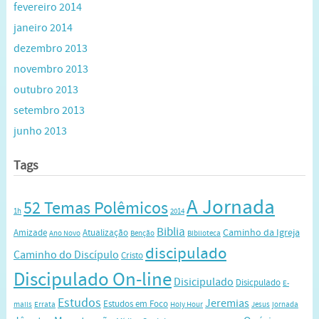
fevereiro 2014
janeiro 2014
dezembro 2013
novembro 2013
outubro 2013
setembro 2013
junho 2013
Tags
A Jornada
52 Temas Polêmicos
1h
2014
Biblia
Caminho da Igreja
Amizade
Atualização
Ano Novo
Benção
Biblioteca
discipulado
Caminho do Discípulo
Cristo
Discipulado On-line
Disicipulado
Disicpulado
E-
Estudos
Jeremias
Estudos em Foco
mails
Errata
Holy Hour
Jesus
jornada