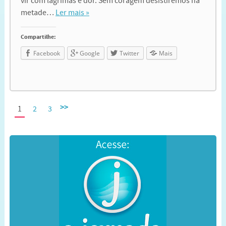
vir com lágrimas e dor. Sem coragem desistiremos na
metade…
Ler mais »
Compartilhe:
Facebook
Google
Twitter
Mais
>>
1
2
3