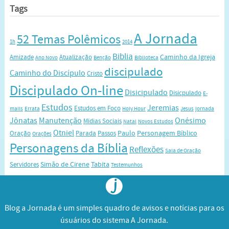
Tags
A Jornada
52 Temas Polêmicos
1h
2014
Biblia
Caminho da Igreja
Amizade
Atualização
Ano Novo
Benção
Biblioteca
discipulado
Caminho do Discípulo
Cristo
Discipulado On-line
Disicipulado
Disicpulado
E-
Estudos
Jeremias
Estudos em Foco
mails
Errata
Holy Hour
Jesus
jornada
Jônatas
Manutenção
Onésimo
Mídias Sociais
Natal
Novos Estudos
Otniel
Paulo
Personagem Bíblico
Oração
Parada
Passos
Orações
Personagens da Bíblia
Reflexões
Sala de Oração
Simão de Cirene
Tabita
Servidores
Testemunhos
Blog a Jornada é um simples quadro de avisos e notícias para os
úsuários do sistema A Jornada.