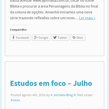
basta acessar www.ajornada.com.br, clicar no ícone
Bíblia e procurar a área Personagens da Bíblia no final
da coluna de opções. Amanhã iniciamos uma nova
série trazendo reflexões sobre um novo…
Ler mais »
Compartilhe:
Facebook
Google
Twitter
Mais
Estudos em foco – Julho
Posted
agosto 4th, 2014
by
A Jornada Blog
&
filed under
Avisos
.