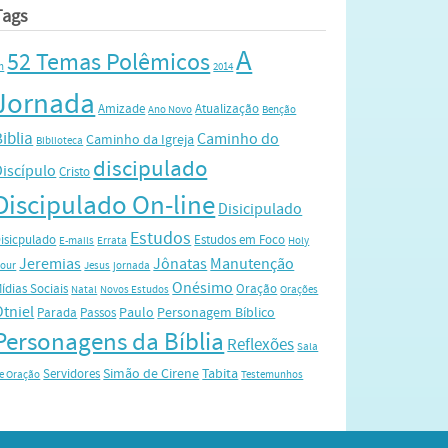
Tags
A
52 Temas Polêmicos
h
2014
Jornada
Amizade
Atualização
Ano Novo
Benção
iblia
Caminho do
Caminho da Igreja
Biblioteca
discipulado
Discípulo
Cristo
Discipulado On-line
Disicipulado
Estudos
isicpulado
Estudos em Foco
E-mails
Errata
Holy
Jeremias
Jônatas
Manutenção
our
Jesus
jornada
Onésimo
ídias Sociais
Oração
Natal
Novos Estudos
Orações
Otniel
Paulo
Personagem Bíblico
Parada
Passos
Personagens da Bíblia
Reflexões
Sala
Simão de Cirene
Tabita
Servidores
e Oração
Testemunhos