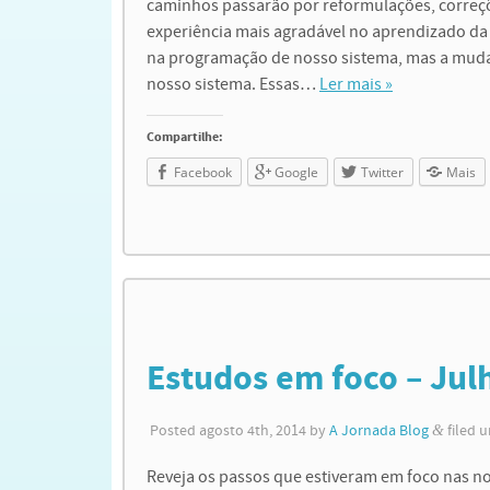
caminhos passarão por reformulações, correç
experiência mais agradável no aprendizado da
na programação de nosso sistema, mas a muda
nosso sistema. Essas…
Ler mais »
Compartilhe:
Facebook
Google
Twitter
Mais
Estudos em foco – Jul
Posted
agosto 4th, 2014
by
A Jornada Blog
&
filed 
Reveja os passos que estiveram em foco nas nos