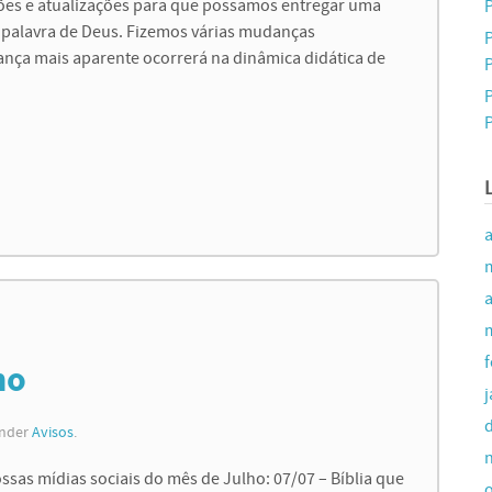
ões e atualizações para que possamos entregar uma
P
 palavra de Deus. Fizemos várias mudanças
nça mais aparente ocorrerá na dinâmica didática de
P
P
a
ho
under
Avisos
.
sas mídias sociais do mês de Julho: 07/07 – Bíblia que