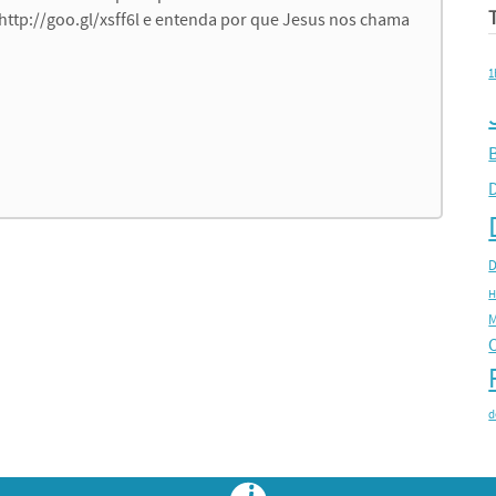
nk http://goo.gl/xsff6l e entenda por que Jesus nos chama
1
B
D
H
M
d