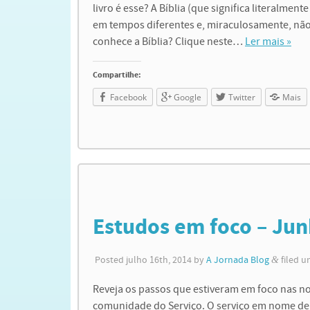
livro é esse? A Bíblia (que significa literalmente
em tempos diferentes e, miraculosamente, não
conhece a Bíblia? Clique neste…
Ler mais »
Compartilhe:
Facebook
Google
Twitter
Mais
Estudos em foco – Ju
Posted
julho 16th, 2014
by
A Jornada Blog
&
filed 
Reveja os passos que estiveram em foco nas no
comunidade do Serviço. O serviço em nome de J