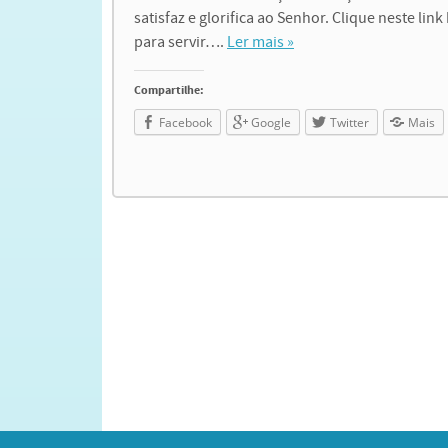
satisfaz e glorifica ao Senhor. Clique neste li
para servir….
Ler mais »
Compartilhe:
Facebook
Google
Twitter
Mais