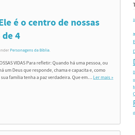
Ele é o centro de nossas
1
4 de 4
B
 under
Personagens da Bíblia
.
SAS VIDAS Para refletir: Quando há uma pessoa, ou
 há um Deus que responde, chama e capacita e, como
D
 a sua família tenha a paz verdadeira. Que em…
Ler mais »
H
M
d