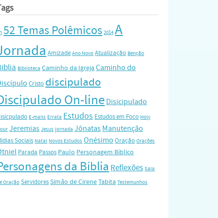
Tags
A
52 Temas Polêmicos
h
2014
Jornada
Amizade
Atualização
Ano Novo
Benção
iblia
Caminho do
Caminho da Igreja
Biblioteca
discipulado
Discípulo
Cristo
Discipulado On-line
Disicipulado
Estudos
isicpulado
Estudos em Foco
E-mails
Errata
Holy
Jeremias
Jônatas
Manutenção
our
Jesus
jornada
Onésimo
ídias Sociais
Oração
Natal
Novos Estudos
Orações
Otniel
Paulo
Personagem Bíblico
Parada
Passos
Personagens da Bíblia
Reflexões
Sala
Simão de Cirene
Tabita
Servidores
e Oração
Testemunhos