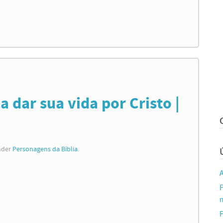
a dar sua vida por Cristo |
nder
Personagens da Bíblia
.
m
P