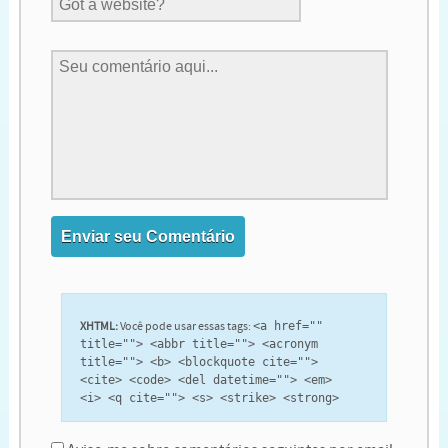
XHTML:
Você pode usar essas tags:
<a href=""
title=""> <abbr title=""> <acronym
title=""> <b> <blockquote cite="">
<cite> <code> <del datetime=""> <em>
<i> <q cite=""> <s> <strike> <strong>