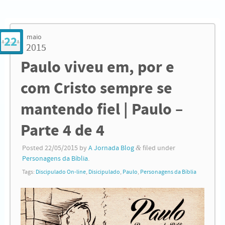
maio
22
2015
Paulo viveu em, por e
com Cristo sempre se
mantendo fiel | Paulo –
Parte 4 de 4
Posted
22/05/2015
by
A Jornada Blog
&
filed under
Personagens da Bíblia
.
Tags:
Discipulado On-line
,
Disicipulado
,
Paulo
,
Personagens da Bíblia