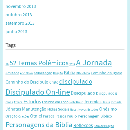
novembro 2013
outubro 2013
setembro 2013
junho 2013
Tags
A Jornada
52 Temas Polêmicos
1h
2014
Biblia
Caminho da Igreja
Amizade
Atualização
Ano Novo
Benção
Biblioteca
discipulado
Caminho do Discípulo
Cristo
Discipulado On-line
Disicipulado
Disicpulado
E-
Estudos
Jeremias
Estudos em Foco
mails
Errata
Holy Hour
Jesus
jornada
Jônatas
Manutenção
Onésimo
Mídias Sociais
Natal
Novos Estudos
Otniel
Paulo
Personagem Bíblico
Oração
Parada
Passos
Orações
Personagens da Bíblia
Reflexões
Sala de Oração