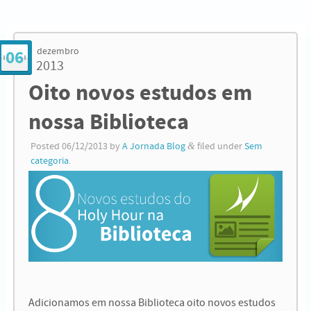
dezembro
06
2013
Oito novos estudos em
nossa Biblioteca
Posted
06/12/2013
by
A Jornada Blog
&
filed under
Sem
categoria
.
Adicionamos em nossa Biblioteca oito novos estudos