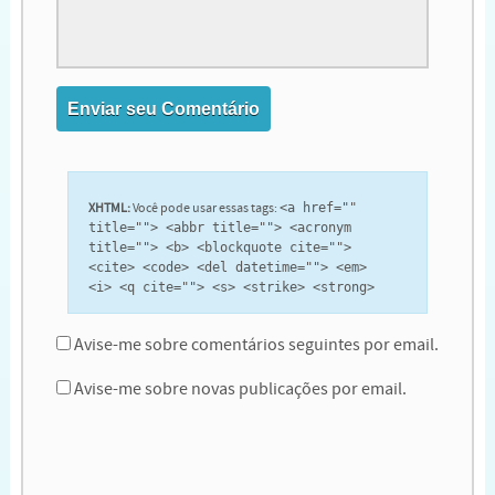
XHTML:
Você pode usar essas tags:
<a href=""
title=""> <abbr title=""> <acronym
title=""> <b> <blockquote cite="">
<cite> <code> <del datetime=""> <em>
<i> <q cite=""> <s> <strike> <strong>
Avise-me sobre comentários seguintes por email.
Avise-me sobre novas publicações por email.