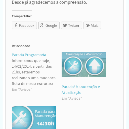
Desde já agradecemos a compreensão.
Compartilhe:
Facebook
Google
Twitter
Mais
Relacionado
Parada Programada
Informamos que hoje,
14/02/2014, a partir das
21hs, estaremos
realizando uma mudança
física de nossa estrutura
Parada! Manutenção e
de servidores. Estamos
Em "Avisos"
Atualização.
trabalhando com a
Em "Avisos"
previsão de 3 horas de
parada, podendo ser
menor, ou maior em caso
de algum imprevisto não
esperado. Durante este