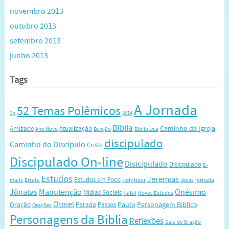
novembro 2013
outubro 2013
setembro 2013
junho 2013
Tags
A Jornada
52 Temas Polêmicos
1h
2014
Biblia
Caminho da Igreja
Amizade
Atualização
Ano Novo
Benção
Biblioteca
discipulado
Caminho do Discípulo
Cristo
Discipulado On-line
Disicipulado
Disicpulado
E-
Estudos
Jeremias
Estudos em Foco
mails
Errata
Holy Hour
Jesus
jornada
Jônatas
Manutenção
Onésimo
Mídias Sociais
Natal
Novos Estudos
Otniel
Paulo
Personagem Bíblico
Oração
Parada
Passos
Orações
Personagens da Bíblia
Reflexões
Sala de Oração