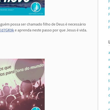
P
P
alguém possa ser chamado filho de Deus é necessário
P
l/d7GK9k
e aprenda neste passo por que Jesus é vida.
a