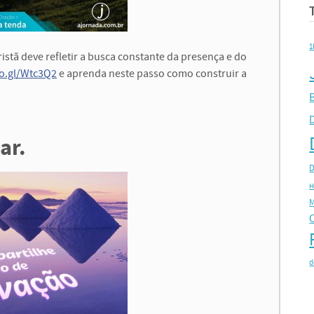
1
istã deve refletir a busca constante da presença e do
oo.gl/Wtc3Q2
e aprenda neste passo como construir a
B
ar.
D
H
M
d