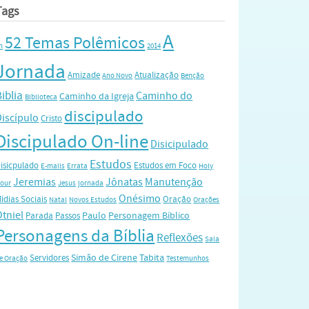
Tags
A
52 Temas Polêmicos
h
2014
Jornada
Amizade
Atualização
Ano Novo
Benção
iblia
Caminho do
Caminho da Igreja
Biblioteca
discipulado
Discípulo
Cristo
Discipulado On-line
Disicipulado
Estudos
isicpulado
Estudos em Foco
E-mails
Errata
Holy
Jeremias
Jônatas
Manutenção
our
Jesus
jornada
Onésimo
ídias Sociais
Oração
Natal
Novos Estudos
Orações
Otniel
Paulo
Personagem Bíblico
Parada
Passos
Personagens da Bíblia
Reflexões
Sala
Simão de Cirene
Tabita
Servidores
e Oração
Testemunhos