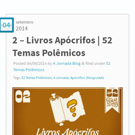
setembro
04
2014
2 – Livros Apócrifos | 52
Temas Polêmicos
Posted
04/09/2014
by
A Jornada Blog
&
filed under
52
Temas Polêmicos
.
Tags:
52 Temas Polêmicos
,
A Jornada
,
Apócrifos
,
Disicpulado