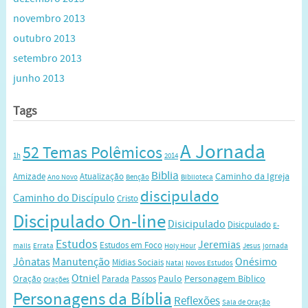
novembro 2013
outubro 2013
setembro 2013
junho 2013
Tags
A Jornada
52 Temas Polêmicos
1h
2014
Biblia
Caminho da Igreja
Amizade
Atualização
Ano Novo
Benção
Biblioteca
discipulado
Caminho do Discípulo
Cristo
Discipulado On-line
Disicipulado
Disicpulado
E-
Estudos
Jeremias
Estudos em Foco
mails
Errata
Holy Hour
Jesus
jornada
Jônatas
Manutenção
Onésimo
Mídias Sociais
Natal
Novos Estudos
Otniel
Paulo
Personagem Bíblico
Oração
Parada
Passos
Orações
Personagens da Bíblia
Reflexões
Sala de Oração