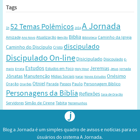
Tags
A Jornada
52 Temas Polêmicos
1h
2014
Biblia
Caminho da Igreja
Amizade
Atualização
Ano Novo
Benção
Biblioteca
discipulado
Caminho do Discípulo
Cristo
Discipulado On-line
Disicipulado
Disicpulado
E-
Estudos
Jeremias
Estudos em Foco
mails
Errata
Holy Hour
Jesus
jornada
Jônatas
Manutenção
Onésimo
Mídias Sociais
Natal
Novos Estudos
Otniel
Paulo
Personagem Bíblico
Oração
Parada
Passos
Orações
Personagens da Bíblia
Reflexões
Sala de Oração
Simão de Cirene
Tabita
Servidores
Testemunhos
Blog a Jornada é um simples quadro de avisos e notícias para os
úsuários do sistema A Jornada.