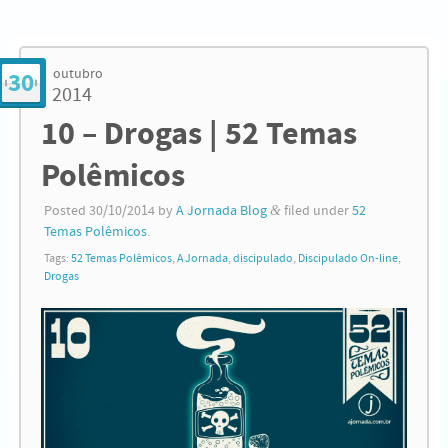
outubro
30
2014
10 – Drogas | 52 Temas
Polêmicos
Posted
30/10/2014
by
A Jornada Blog
&
filed under
52
Temas Polêmicos
.
Tags:
52 Temas Polêmicos
,
A Jornada
,
discipulado
,
Discipulado On-line
,
Drogas