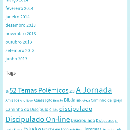
março 2014
fevereiro 2014
janeiro 2014
dezembro 2013
novembro 2013
outubro 2013
setembro 2013
junho 2013
Tags
A Jornada
52 Temas Polêmicos
1h
2014
Biblia
Caminho da Igreja
Amizade
Atualização
Ano Novo
Benção
Biblioteca
discipulado
Caminho do Discípulo
Cristo
Discipulado On-line
Disicipulado
Disicpulado
E-
Estudos
Jeremias
Estudos em Foco
mails
Errata
Holy Hour
Jesus
jornada