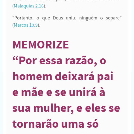
(
Malaquias 2.16
).
“
Portanto, o que Deus uniu, ninguém o separe”
(
Marcos 10.9
).
MEMORIZE
“
Por essa razão, o
homem deixará pai
e mãe e se unirá à
sua mulher, e eles se
tornarão uma só