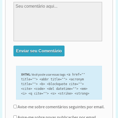
XHTML:
Você pode usar essas tags:
<a href=""
title=""> <abbr title=""> <acronym
title=""> <b> <blockquote cite="">
<cite> <code> <del datetime=""> <em>
<i> <q cite=""> <s> <strike> <strong>
Avise-me sobre comentários seguintes por email.
Avise-me sobre novas publicações por email.