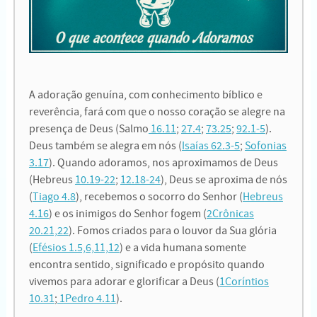
A adoração genuína, com conhecimento bíblico e
reverência, fará com que o nosso coração se alegre na
presença de Deus (Salmo
16.11
;
27.4
;
73.25
;
92.1-5
).
Deus também se alegra em nós (
Isaías 62.3-5
;
Sofonias
3.17
). Quando adoramos, nos aproximamos de Deus
(Hebreus
10.19-22
;
12.18-24
), Deus se aproxima de nós
(
Tiago 4.8
), recebemos o socorro do Senhor (
Hebreus
4.16
) e os inimigos do Senhor fogem (
2Crônicas
20.21,22
). Fomos criados para o louvor da Sua glória
(
Efésios 1.5,6,11,12
) e a vida humana somente
encontra sentido, significado e propósito quando
vivemos para adorar e glorificar a Deus (
1Coríntios
10.31
;
1Pedro 4.11
).