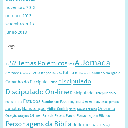
novembro 2013
outubro 2013
setembro 2013
junho 2013
Tags
A Jornada
52 Temas Polêmicos
1h
2014
Biblia
Caminho da Igreja
Amizade
Atualização
Ano Novo
Benção
Biblioteca
discipulado
Caminho do Discípulo
Cristo
Discipulado On-line
Disicipulado
Disicpulado
E-
Estudos
Jeremias
Estudos em Foco
mails
Errata
Holy Hour
Jesus
jornada
Jônatas
Manutenção
Onésimo
Mídias Sociais
Natal
Novos Estudos
Otniel
Paulo
Personagem Bíblico
Oração
Parada
Passos
Orações
Personagens da Bíblia
Reflexões
Sala de Oração