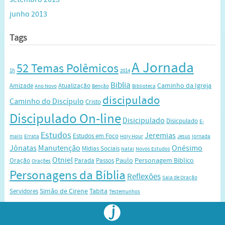
junho 2013
Tags
A Jornada
52 Temas Polêmicos
1h
2014
Biblia
Caminho da Igreja
Amizade
Atualização
Ano Novo
Benção
Biblioteca
discipulado
Caminho do Discípulo
Cristo
Discipulado On-line
Disicipulado
Disicpulado
E-
Estudos
Jeremias
Estudos em Foco
mails
Errata
Holy Hour
Jesus
jornada
Jônatas
Manutenção
Onésimo
Mídias Sociais
Natal
Novos Estudos
Otniel
Paulo
Personagem Bíblico
Oração
Parada
Passos
Orações
Personagens da Bíblia
Reflexões
Sala de Oração
Simão de Cirene
Tabita
Servidores
Testemunhos